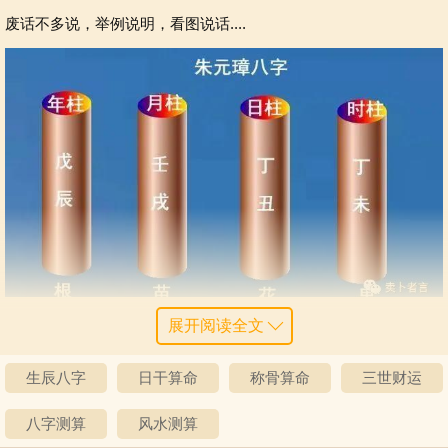
废话不多说，举例说明，看图说话....
展开阅读全文
年月日时的天干地支合在一起正好八个字，所以叫八字。而每一组
又分为一个天干和一个地支，排列起来，正好四组，就好比四根柱
生辰八字
日干算命
称骨算命
三世财运
子，所以八字也叫四柱八字。
八字测算
风水测算