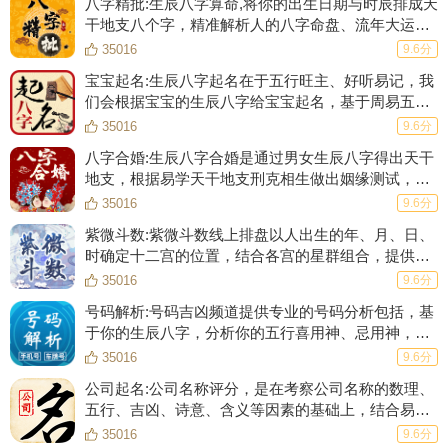
八字精批:生辰八字算命,将你的出生日期与时辰排成天
干地支八个字，精准解析人的八字命盘、流年大运、
五行强弱、婚姻爱情、事业财运等等！
35016
9.6分
宝宝起名:生辰八字起名在于五行旺主、好听易记，我
们会根据宝宝的生辰八字给宝宝起名，基于周易五格
数理起一个数理大吉的名字，根据生肖起名的原则起
35016
9.6分
一个符合生肖的好名字。
八字合婚:生辰八字合婚是通过男女生辰八字得出天干
地支，根据易学天干地支刑克相生做出姻缘测试，合
八字、测姻缘，给你一份专业、完整的合婚结果。
35016
9.6分
紫微斗数:紫微斗数线上排盘以人出生的年、月、日、
时确定十二宫的位置，结合各宫的星群组合，提供
得知了一个人准确的出生年月日时和性别信息后，第一步要做的事
108种斗数格局并辅以详细的解释，分析一生流年大
35016
9.6分
情就是进行排盘，在中国古代，八字排盘有一套较为复杂的方法，
运。
号码解析:号码吉凶频道提供专业的号码分析包括，基
但今天我们有了电脑手机和网络，所以就不必再用手工进行排盘，
于你的生辰八字，分析你的五行喜用神、忌用神，并
而采用编写好的程序排盘即可，比如可以在搜索引擎里搜索[八字
结合81数理分析号码对于你的潜在意义。
35016
9.6分
排盘]，就会跳出各种各样的在线排盘网站以及软件，手机你也有
公司起名:公司名称评分，是在考察公司名称的数理、
很多用于排盘的APP程序。
五行、吉凶、诗意、含义等因素的基础上，结合易经
的“像”，“数”理论，对公司名称进行全方位的评分。
比如我常用的电脑排盘网站：http://www.youxinli.com
35016
9.6分