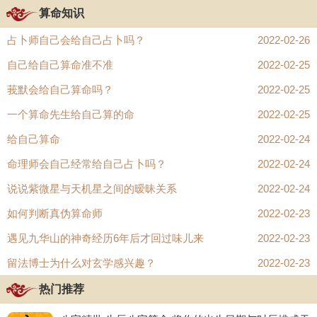
算命知识
占卜师自己会给自己占卜吗？
2022-02-26
自己给自己算命准不准
2022-02-25
莪默会给自己算命吗？
2022-02-25
一个算命先生给自己算的命
2022-02-25
给自己算命
2022-02-24
命理师会自己经常给自己占卜吗？
2022-02-24
柱子，我们都知道是用以支撑建筑用的，在工程的结构中主要承受
说说紫微星与天机星之间的暧昧关系
2022-02-24
压力，加强建筑物的牢固，防止其倒塌。而把人的生辰八字比作四
如何判断真伪算命师
2022-02-23
根大柱子，非常形象的比拟出了人的命运就像一个建筑物，如果遭
遇见九华山的神奇经历6年后才回过味儿来
2022-02-23
遇刑冲破害的大洪水冲击，其承受力就会出现问题，从而导致墙倒
屋塌，人生彻底说拜拜~
留法博士为什么对玄学感兴趣？
2022-02-23
回答完老铁的问题，那么我们现在就开始今天的教程。
热门推荐