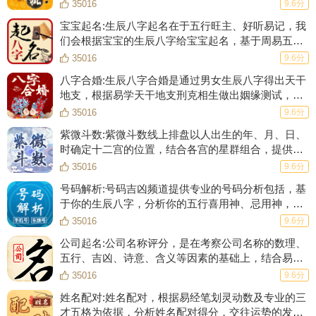
五行强弱、婚姻爱情、事业财运等等！
35016
9.6分
如果我是一段枯木呢？或者说我是一条船？
宝宝起名:生辰八字起名在于五行旺主、好听易记，我
们会根据宝宝的生辰八字给宝宝起名，基于周易五格
这时候对于水量的要求也就变了，只要没有大风大浪，多大的水咱
数理起一个数理大吉的名字，根据生肖起名的原则起
35016
9.6分
也不怕，反正都是漂着呗。
一个符合生肖的好名字。
八字合婚:生辰八字合婚是通过男女生辰八字得出天干
（3）
地支，根据易学天干地支刑克相生做出姻缘测试，合
八字、测姻缘，给你一份专业、完整的合婚结果。
35016
9.6分
咱们继续往下捋。
紫微斗数:紫微斗数线上排盘以人出生的年、月、日、
我是木，木生火。
时确定十二宫的位置，结合各宫的星群组合，提供
108种斗数格局并辅以详细的解释，分析一生流年大
35016
9.6分
木生火的前提条件是什么？
运。
号码解析:号码吉凶频道提供专业的号码分析包括，基
木的量是多少？
于你的生辰八字，分析你的五行喜用神、忌用神，并
结合81数理分析号码对于你的潜在意义。
35016
9.6分
木是哪种木？
公司起名:公司名称评分，是在考察公司名称的数理、
火又是哪种火？是阳光，还是火苗？还是文明？
五行、吉凶、诗意、含义等因素的基础上，结合易经
的“像”，“数”理论，对公司名称进行全方位的评分。
35016
9.6分
这里我就不给答案了，大家按照我前面的水生木模式去推理一下
姓名配对:姓名配对，根据易经笔划灵动数及专业的三
吧。
才五格为依据，分析姓名配对得分，交往运势的发